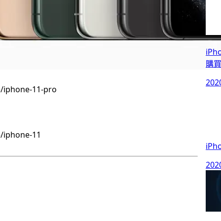
iPh
購
202
/iphone-11-pro
/iphone-11
iPh
202