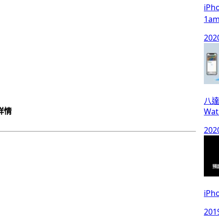
iP
1a
202
八達通
網詳情
Wat
202
iPh
201