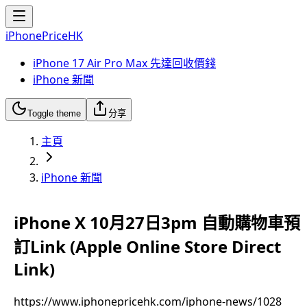
iPhonePriceHK
iPhone 17 Air Pro Max 先達回收價錢
iPhone 新聞
Toggle theme
分享
主頁
iPhone 新聞
iPhone X 10月27日3pm 自動購物車預
訂Link (Apple Online Store Direct
Link)
https://www.iphonepricehk.com/iphone-news/1028